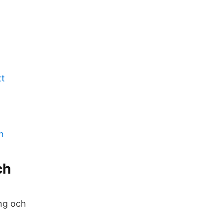
tt
n
ch
ng och