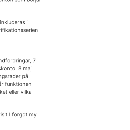
inkluderas i
ifikationsserien
ndfordringar, 7
konto. 8 maj
ingsrader på
år funktionen
et eller vilka
isit I forgot my