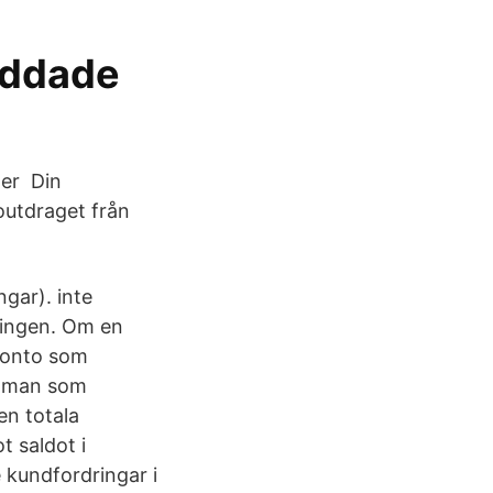
yddade
 er Din
outdraget från
gar). inte
ningen. Om en
 konto som
r man som
en totala
 saldot i
 kundfordringar i