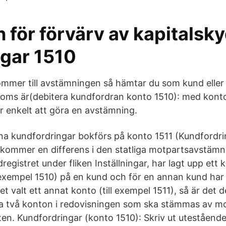
 för förvärv av kapitalsk
ngar 1510
mmer till avstämningen så hämtar du som kund eller
 moms är(debitera kundfordran konto 1510): med kont
ir enkelt att göra en avstämning.
a kundfordringar bokförs på konto 1511 (Kundfordrin
pkommer en differens i den statliga motpartsavstäm
registret under fliken Inställningar, har lagt upp ett
 exempel 1510) på en kund och för en annan kund ha
et valt ett annat konto (till exempel 1511), så är det d
 två konton i redovisningen som ska stämmas av mot
en. Kundfordringar (konto 1510): Skriv ut utestående