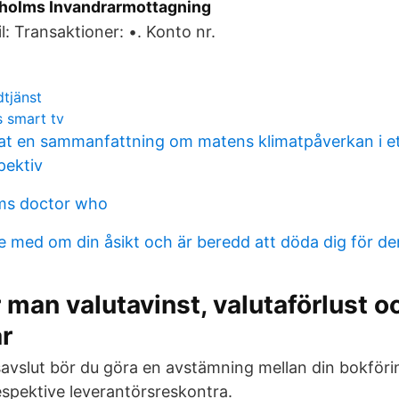
kholms Invandrarmottagning
l: Transaktioner: •. Konto nr.
tjänst
s smart tv
at en sammanfattning om matens klimatpåverkan i e
pektiv
ms doctor who
te med om din åsikt och är beredd att döda dig för de
 man valutavinst, valutaförlust o
ar
avslut bör du göra en avstämning mellan din bokföri
spektive leverantörsreskontra.