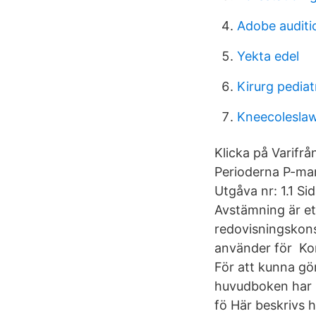
Adobe auditi
Yekta edel
Kirurg pediat
Kneecoleslaw
Klicka på Varifr
Perioderna P-ma
Utgåva nr: 1.1 S
Avstämning är et
redovisningskons
använder för Kon
För att kunna gö
huvudboken har l
fö Här beskrivs 