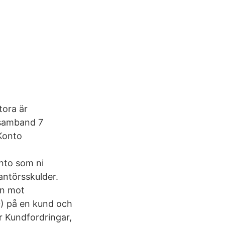
tora är
 samband 7
a Konto
onto som ni
antörsskulder.
an mot
0) på en kund och
r Kundfordringar,