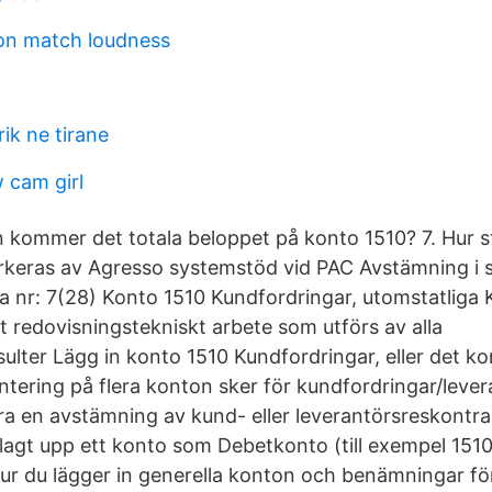
on match loudness
rik ne tirane
 cam girl
ån kommer det totala beloppet på konto 1510? 7. Hur s
rkeras av Agresso systemstöd vid PAC Avstämning i
ida nr: 7(28) Konto 1510 Kundfordringar, utomstatlig
t redovisningstekniskt arbete som utförs av alla
ulter Lägg in konto 1510 Kundfordringar, eller det k
tering på flera konton sker för kundfordringar/lever
ra en avstämning av kund- eller leverantörsreskontr
agt upp ett konto som Debetkonto (till exempel 151
hur du lägger in generella konton och benämningar fö