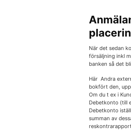
Anmälan
placeri
När det sedan ko
försäljning inkl
banken så det bl
Här Andra extern
bokfört den, up
Om du t ex i Kund
Debetkonto (till
Debetkonto iställ
summan av dessa
reskontrarapport