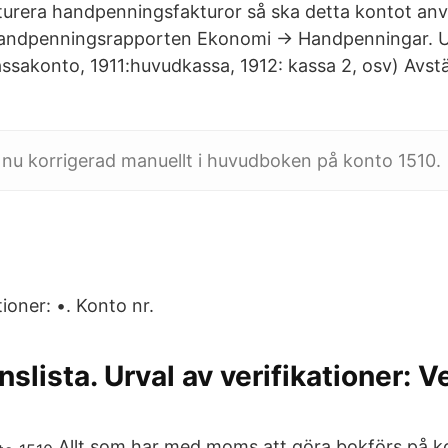
kturera handpenningsfakturor så ska detta kontot an
andpenningsrapporten Ekonomi → Handpenningar. 
 kassakonto, 1911:huvudkassa, 1912: kassa 2, osv) Avs
 nu korrigerad manuellt i huvudboken på konto 1510.
tioner: •. Konto nr.
nslista. Urval av verifikationer: V
Allt som har med moms att göra bokförs på k