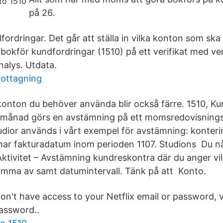
på 26.
fordringar. Det går att ställa in vilka konton som ska 
bokför kundfordringar (1510) på ett verifikat med ver
nalys. Utdata.
mottagning
onton du behöver använda blir också färre. 1510, Ku
e månad görs en avstämning på ett momsredovisnings
udior används i vårt exempel för avstämning: konter
ar fakturadatum inom perioden 1107. Studions Du n
ktivitet – Avstämning kundreskontra där du anger vilk
tämma av samt datumintervall. Tänk på att Konto.
don't have access to your Netflix email or password, v
password..