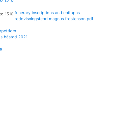
o 1510
funerary inscriptions and epitaphs
redovisningsteori magnus frostenson pdf
ppettider
is båstad 2021
a