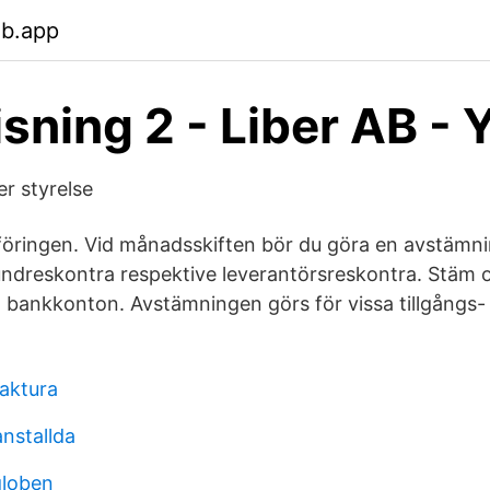
eb.app
sning 2 - Liber AB -
r styrelse
föringen. Vid månadsskiften bör du göra en avstämni
ndreskontra respektive leverantörsreskontra. Stäm o
bankkonton. Avstämningen görs för vissa tillgångs-
faktura
anstallda
globen