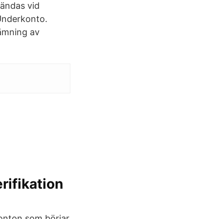
vändas vid
Underkonto.
tämning av
erifikation
onton som börjar