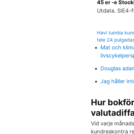
45 er -e Stoc
Utdata. SIE4-fi
Havi tumba kund
tele 24 pulgada
Mat och klim
livscykelpers
Douglas ada
Jag håller in
Hur bokför
valutadiff
Vid varje månads
kundreskontra re