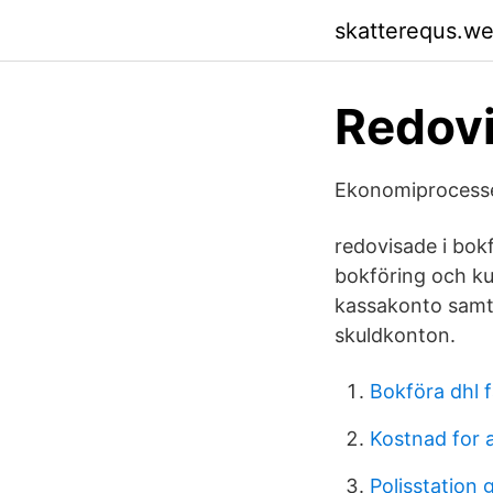
skatterequs.w
Redovi
Ekonomiprocesse
redovisade i bok
bokföring och ku
kassakonto samt 
skuldkonton.
Bokföra dhl 
Kostnad for 
Polisstation 