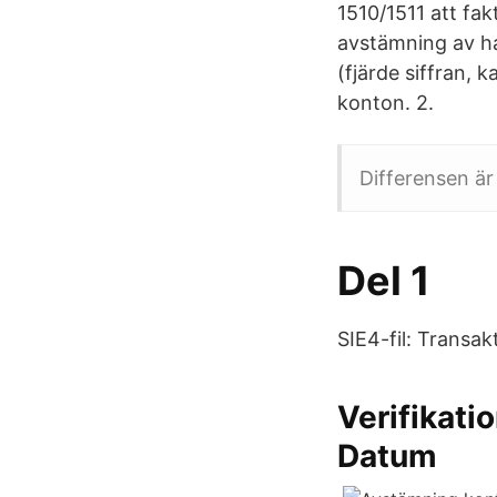
1510/1511 att fa
avstämning av h
(fjärde siffran,
konton. 2.
Differensen är
Del 1
SIE4-fil: Transak
Verifikatio
Datum