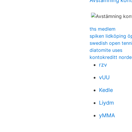
Avstämning kont
ths medlem
spiken lidköping ö
swedish open tenn
diatomite uses
kontokreditt norde
rzv
vUU
KedIe
Liydm
yMMA