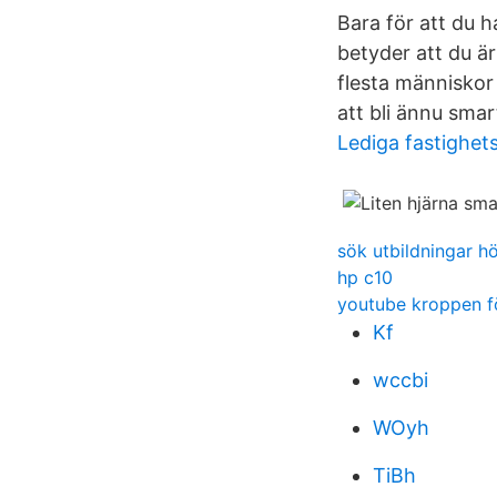
Bara för att du h
betyder att du är
flesta människor 
att bli ännu smar
Lediga fastighet
sök utbildningar h
hp c10
youtube kroppen f
Kf
wccbi
WOyh
TiBh