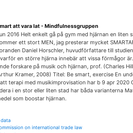
smart att vara lat - Mindfulnessgruppen
un 2016 Helt enkelt gå på gym med hjärnan en liten s
ommer ett stort MEN, jag presterar mycket SMARTA
randen Daniel Horschler, huvudförfattare till studie
et varför en större hjärna innebär att vissa förmågor ä
de forskare på musik och hjärnan, prof. (Charles Hil
rthur Kramer, 2008) Titel: Be smart, exercise En unde
 att terapi med musikimprovisation har b 9 apr 2020
dera i en stor eller liten stad har båda varianterna M
medel som boostar hjärnan.
 data
ommission on international trade law