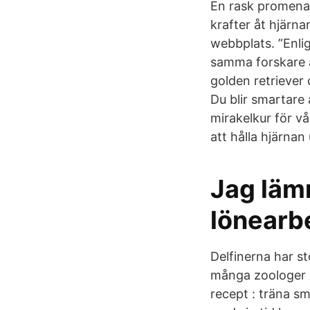
En rask promenad,
krafter åt hjärnan
webbplats. ”Enlig
samma forskare är
golden retriever 
Du blir smartare
mirakelkur för vår
att hålla hjärnan
Jag lämn
lönearb
Delfinerna har s
många zoologer rä
recept : träna sm