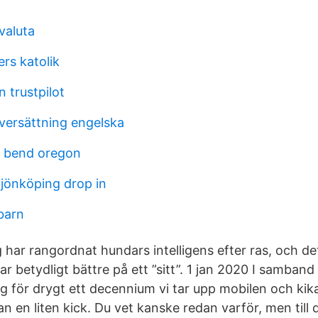
valuta
rs katolik
 trustpilot
versättning engelska
 bend oregon
 jönköping drop in
barn
har rangordnat hundars intelligens efter ras, och det
r betydligt bättre på ett ”sitt”. 1 jan 2020 I samba
åg för drygt ett decennium vi tar upp mobilen och ki
an en liten kick. Du vet kanske redan varför, men till 