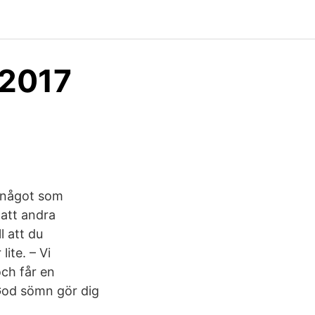
 2017
r något som
 att andra
l att du
ite. – Vi
och får en
 God sömn gör dig