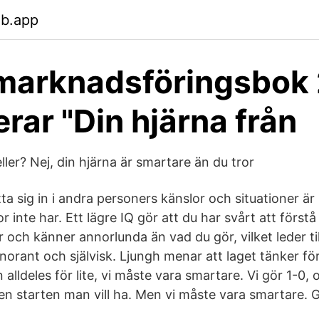
eb.app
marknadsföringsbok
rar "Din hjärna från
ler? Nej, din hjärna är smartare än du tror
ta sig in i andra personers känslor och situationer ä
nte har. Ett lägre IQ gör att du har svårt att förstå
och känner annorlunda än vad du gör, vilket leder til
orant och självisk. Ljungh menar att laget tänker för l
alldeles för lite, vi måste vara smartare. Vi gör 1-0, 
 den starten man vill ha. Men vi måste vara smartare.