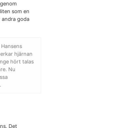
i genom
 liten som en
ar andra goda
rs Hansens
verkar hjärnan
nge hört talas
re. Nu
ässa
.
ns. Det