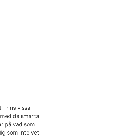
 finns vissa
nd med de smarta
kar på vad som
dig som inte vet