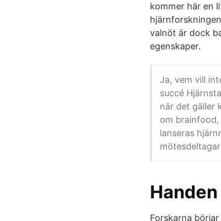
kommer här en lit
hjärnforskningen
valnöt är dock b
egenskaper.
Ja, vem vill in
succé Hjärnsta
när det gäller
om brainfood,
lanseras hjärn
mötesdeltagar
Handen 
Forskarna börjar