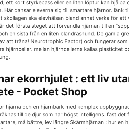
 ett kort styrkepass eller en liten löptur kan hjälpa
. Här dansar eleverna sig till smartare hjärnor. länk ti
t skollagen ska elevhälsan bland annat verka för att 
 det första steget att förvandla hjärnan till en “sop
och en sista från en liten blandrashund. De gamla gr
 av att träna! Neurotrophic Factor) och fungerar som 
a hjärnceller. mellan hjärncellerna kallas plasticitet oc
 ung.
ar ekorrhjulet : ett liv ut
ete - Pocket Shop
tor hjärna och en hjärnbark med komplex uppbyggnad,
knas till de djur som har högst intelligens. fast det
artare, må bättre, lev längre Skärmhjärnan : hur en h