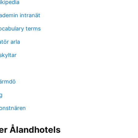
ikipedia
ademin intranät
ocabulary terms
tör arla
kyltar
värmdö
g
onstnären
er Ålandhotels