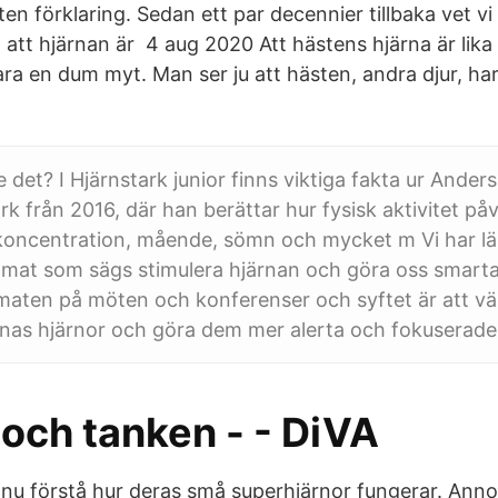
en förklaring. Sedan ett par decennier tillbaka vet v
 att hjärnan är 4 aug 2020 Att hästens hjärna är lika
ara en dum myt. Man ser ju att hästen, andra djur, h
te det? I Hjärnstark junior finns viktiga fakta ur Ande
rk från 2016, där han berättar hur fysisk aktivitet på
 koncentration, mående, sömn och mycket m Vi har lä
 mat som sägs stimulera hjärnan och göra oss smarta
maten på möten och konferenser och syftet är att v
nas hjärnor och göra dem mer alerta och fokuserade
och tanken - - DiVA
 nu förstå hur deras små superhjärnor fungerar. Anno