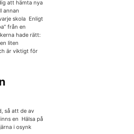
 dig att hämta nya
ll annan
varje skola Enligt
pa” från en
ekerna hade rätt:
en liten
h är viktigt för
an
 så att de av
 finns en Hälsa på
järna i osynk