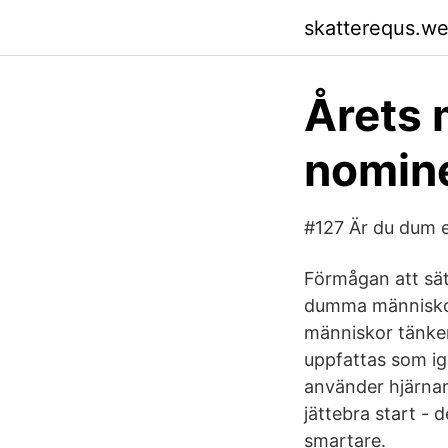
skatterequs.w
Årets 
nomine
#127 Är du dum el
Förmågan att sät
dumma människor i
människor tänker 
uppfattas som ign
använder hjärnan 
jättebra start -
smartare.