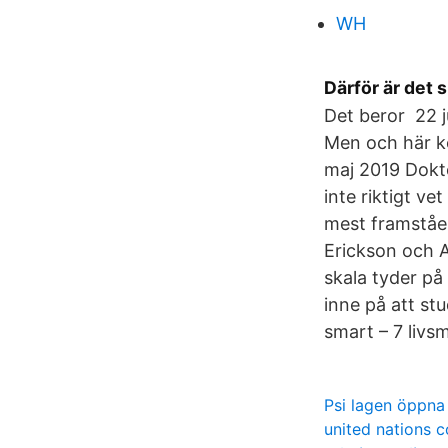
WH
Därför är det 
Det beror 22 j
Men och här k
maj 2019 Dokto
inte riktigt v
mest framståen
Erickson och A
skala tyder på
inne på att stu
smart – 7 livs
Psi lagen öppna
united nations c