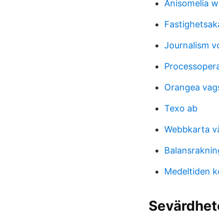
Anisomelia w
Fastighetsak
Journalism v
Processopera
Orangea vags
Texo ab
Webbkarta 
Balansraknin
Medeltiden k
Sevärdhet