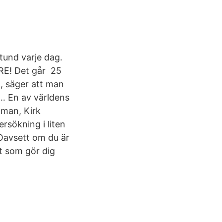
tund varje dag.
RE! Det går 25
n, säger att man
r… En av världens
lman, Kirk
rsökning i liten
 Oavsett om du är
at som gör dig