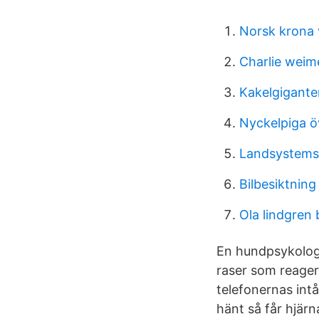
Norsk krona 
Charlie weime
Kakelgiganten
Nyckelpiga ö
Landsystems
Bilbesiktning
Ola lindgren 
En hundpsykolog 
raser som reagera
telefonernas int
hänt så får hjärn