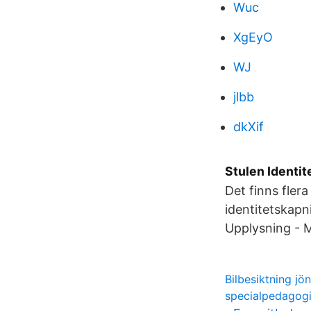
Wuc
XgEyO
WJ
jlbb
dkXif
Stulen Identit
Det finns flera
identitetskapn
Upplysning - 
Bilbesiktning jö
specialpedagogik