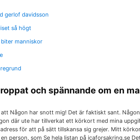
n
d gerlof davidsson
riset så högt
 biter manniskor
e
öregrund
lproppat och spännande om en m
 att Någon har snott mig! Det är faktiskt sant. Någon 
gon där ute har tillverkat ett körkort med mina uppgi
dress för att på sätt tillskansa sig grejer. Mitt körkor
 en person, som Se hela listan på icaforsakring.se Det