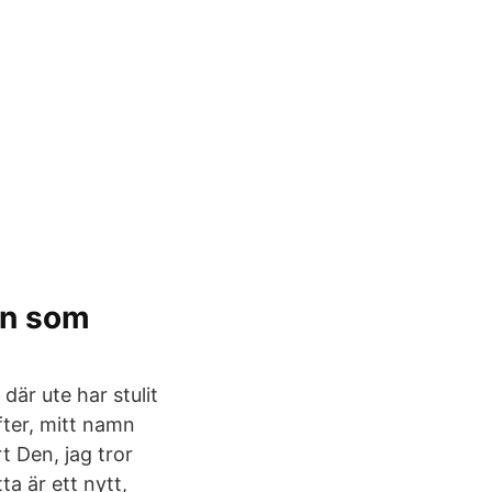
an som
där ute har stulit
fter, mitt namn
t Den, jag tror
ta är ett nytt,