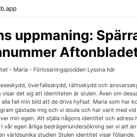
eb.app
ns uppmaning: Spärra
nnummer Aftonblade
titet - Maria - Förlossningspodden Lyssna här
eseskydd, överfallsskydd, rättsskydd och ansvarssky
visar det sig att identiteten är stulen. Även om dessa 
alla fall min bild att de drivs hyfsat Maria som har k
tagram gästade mig och vi doula och har varit med vi
ver min egen. Att stjäla någons identitet och adress ha
I vår egen årliga bedrägeriundersökning ser vi att an
världsunika studien Stulen identitet visar följande. M