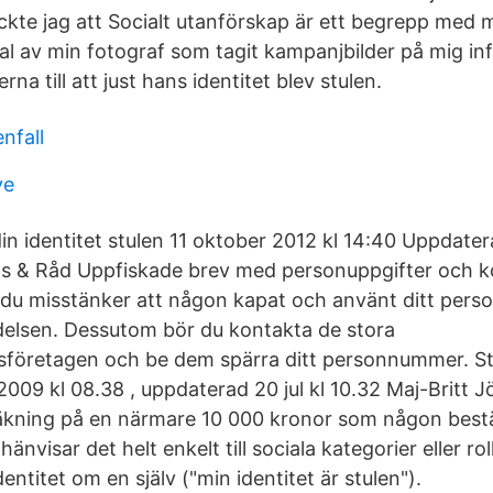
ckte jag att ​Socialt utanförskap​ är ett begrepp med
tal av min fotograf som tagit kampanjbilder på mig in
na till att just hans identitet blev stulen.
nfall
ve
din identitet stulen 11 oktober 2012 kl 14:40 Uppdate
ps & Råd Uppfiskade brev med personuppgifter och ko
 Om du misstänker att någon kapat och använt ditt pe
elsen. Dessutom bör du kontakta de stora
sföretagen och be dem spärra ditt personnummer. Stu
 2009 kl 08.38 , uppdaterad 20 jul kl 10.32 Maj-Britt 
äkning på en närmare 10 000 kronor som någon bestäl
hänvisar det helt enkelt till sociala kategorier eller roll
ntitet om en själv ("min identitet är stulen").