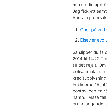
min studie upptä
Jag fick ett sam
Rantala på orsaker
Chef på vatte
Elsevier evol
Så slipper du få 
2014 kl 14:22 Ti
till det rejält.
polisanmäla händ
kreditupplysning
Publicerad 19 jul
postavi och en r
namn. I vissa fall 
grundläggande ide