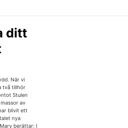
 ditt
t
dd. När vi
två tillhör
ontot Stulen
d massor av
r blivit ett
talet nya
ary berättar: ​I