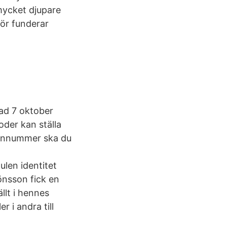
 mycket djupare
för funderar
rad 7 oktober
der kan ställa
rsonnummer ska du
len identitet
Jönsson fick en
lt i hennes
er i andra till