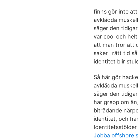
finns gör inte at
avklädda muskelbi
säger den tidiga
var cool och helt
att man tror att
saker i rätt tid 
identitet blir stu
Så här gör hacker
avklädda muskelbi
säger den tidigar
har grepp om än, 
biträdande närpol
identitet, och h
Identitetsstölde
Jobba offshore s