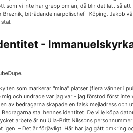
tt som vi inte har grepp om än, då blir det lätt så att 
n Breznik, biträdande närpolischef i Köping. Jakob vä
stal.
Identitet - Immanuelskyrk
TubeDupe.
skylten som markerar "mina" platser (flera vänner i pu
 mig och undrade var jag var - jag förstod först inte
en av bedragarna skapade en falsk mejladress och ut
Bedragarna stal hennes identitet. De ville köpa dator
mycket arbete är nu Ulla-Britt Nilssons personnummer 
at igen. – Det är förjävligt. Här har jag gått omkring 