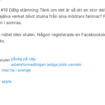
- #1‪9‬ Dålig stämning Tänk om det är så att en stor d
själva verket blivit stulna från sina mödrars famnar? 
en i somras.
på nätet blev stulen. Någon registerade en Facebooks
to.
påväg på väg
arbetsformedlingen lediga jobb varmdo
 man ha i sverige
 apple