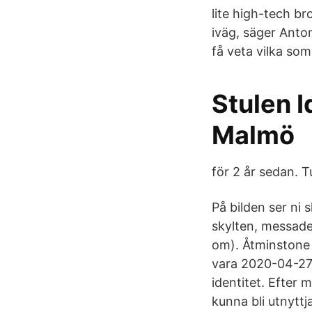
lite high-tech bro
iväg, säger Anto
få veta vilka som 
Stulen 
Malmö
för 2 år sedan. 
På bilden ser ni 
skylten, messade
om). Åtminstone 
vara 2020-04-27 
identitet. Efter 
kunna bli utnyttj