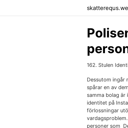
skatterequs.w
Polise
perso
162. Stulen Iden
Dessutom ingår r
spårar en av dem 
samma bolag är i 
identitet på Ins
förlossningar utö
vardagsproblem. 
personer som Den 