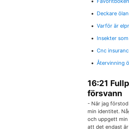
Favoritboke
Deckare ölan
Varför är elp
Insekter som
Cnc insuranc
Återvinning 
16:21 Ful
försvann
- När jag förstod
min identitet. Nå
och uppgett min a
att det endast är