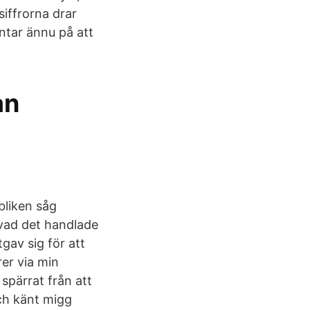
siffrorna drar
ntar ännu på att
an
bliken såg
 vad det handlade
gav sig för att
er via min
spärrat från att
och känt migg