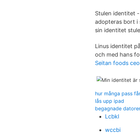
Stulen identitet 
adopteras bort i 
sin identitet stul
Linus identitet 
och med hans fo
Seitan foods ceo
hur många pass får
lås upp ipad
begagnade datorer
LcbkI
wccbi