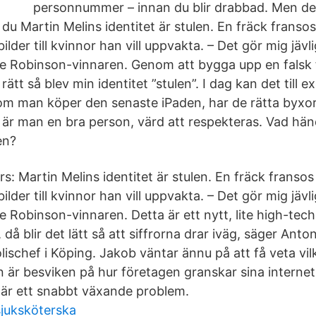
personnummer – innan du blir drabbad. Men de
t du Martin Melins identitet är stulen. En fräck franso
lder till kvinnor han vill uppvakta. – Det gör mig jävl
re Robinson-vinnaren. Genom att bygga upp en falsk 
 rätt så blev min identitet ”stulen”. I dag kan det till
 om man köper den senaste iPaden, har de rätta byxorn
så är man en bra person, värd att respekteras. Vad hä
len?
s: Martin Melins identitet är stulen. En fräck fransos
lder till kvinnor han vill uppvakta. – Det gör mig jävl
e Robinson-vinnaren. Detta är ett nytt, lite high-tech
då blir det lätt så att siffrorna drar iväg, säger Anto
ischef i Köping. Jakob väntar ännu på att få veta vil
an är besviken på hur företagen granskar sina interne
r är ett snabbt växande problem.
juksköterska