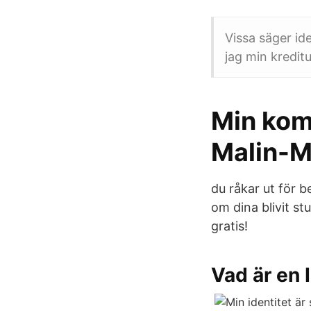
Vissa säger id
jag min kredit
Min komp
Malin-M
du råkar ut för b
om dina blivit st
gratis!
Vad är en 