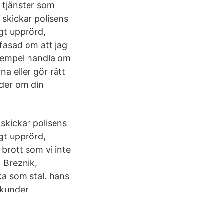
 tjänster som
s skickar polisens
igt upprörd,
fasad om att jag
 exempel handla om
a eller gör rätt
nder om din
 skickar polisens
igt upprörd,
 brott som vi inte
n Breznik,
ka som stal. hans
tkunder.