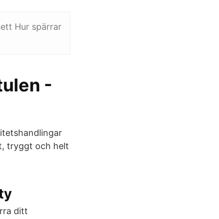
ett Hur spärrar
tulen -
titetshandlingar
t, tryggt och helt
ty
ra ditt