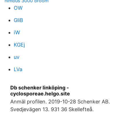
nimbus 3000 broom
OW
GliB
iW
KGEj
uv
LVa
Db schenker linköping -
cyclosporeae.helgo.site
Anmäl profilen. 2019-10-28 Schenker AB.
Svedjevägen 13. 931 36 Skellefteå.