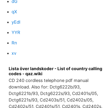
dG
qX
yEdl
YYR
Rn
xv
Lista över landskoder - List of country calling
codes - qaz.wiki
CD 240 cordless telephone pdf manual
download. Also for: Dctg6222b/93,
Dctg6221b/93, Dctg6222s/93, Cd2401s/05,
Dctg6221s/93, Cd2403s/51, Cd2402s/05,
Cd2402s/51, Cd2401s/51, Cd2401s, Cd2402s,