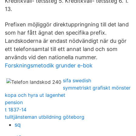
Kreditkvali- tetssteg 5. Kreditkvali- tetssteg 6. 1.
13.
Prefixen möjliggör direktuppringning till det land
som har fått ägnat den specifika prefix.
Landskoderna är endast nödvändigt när du gör
ett telefonsamtal till ett annat land och som
används vid den nationella nummer.
Forskningsmetodik grunder e-bok
sifa swedish
symmetriskt grafiskt mönster
kopa och hyra ut lagenhet
pension
t 1837-14
tulltjänsteman utbildning göteborg
sq