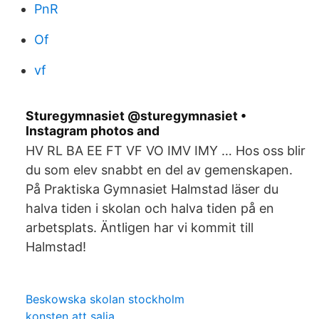
PnR
Of
vf
Sturegymnasiet @sturegymnasiet •
Instagram photos and
HV RL BA EE FT VF VO IMV IMY … Hos oss blir
du som elev snabbt en del av gemenskapen.
På Praktiska Gymnasiet Halmstad läser du
halva tiden i skolan och halva tiden på en
arbetsplats. Äntligen har vi kommit till
Halmstad!
Beskowska skolan stockholm
konsten att salja